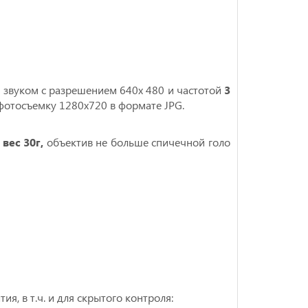
 звуком c разрешением 640х 480 и частотой
3
фотосъемку 1280х720 в формате JPG.
вес 30г,
объектив не больше спичечной голо
я, в т.ч. и для скрытого контроля: