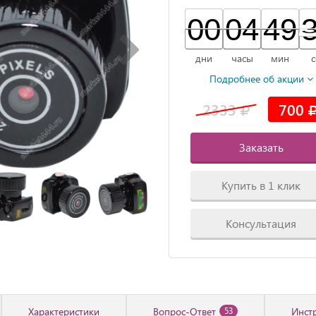
00
00
00
04
04
00
49
49
00
дни
часы
мин
с
Подробнее об акции
2333
700
Заказать
Купить в 1 клик
Консультация
Характеристики
Вопрос-Ответ
Инст
53