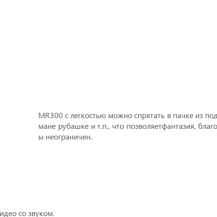
MR300 с легкостью можно спрятать в пачке из под 
мане рубашке и т.п., что позволяет
фантазия, благ
ы неограничен.
идео со звуком.