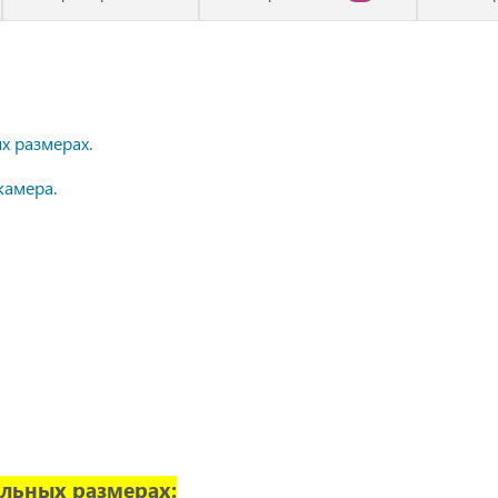
х размерах.
камера.
льных размерах: