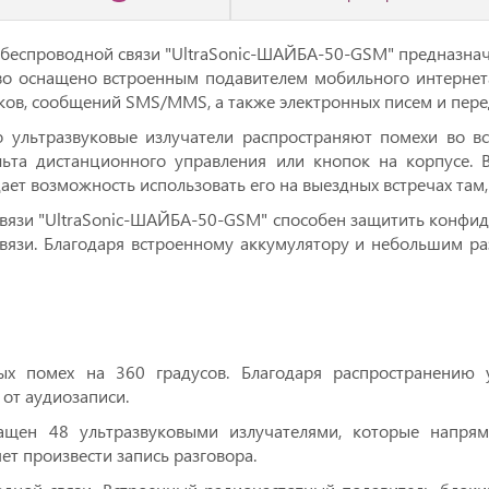
 беспроводной связи "UltraSonic-ШАЙБА-50-GSM" предназна
о оснащено встроенным подавителем мобильного интернета 
ков, сообщений SMS/MMS, а также электронных писем и пере
о ультразвуковые излучатели распространяют помехи во вс
та дистанционного управления или кнопок на корпусе. В
ет возможность использовать его на выездных встречах там, г
вязи "UltraSonic-ШАЙБА-50-GSM" способен защитить конфид
вязи. Благодаря встроенному аккумулятору и небольшим р
вых помех на 360 градусов. Благодаря распространению 
 от аудиозаписи.
снащен 48 ультразвуковыми излучателями, которые напр
яет произвести запись разговора.